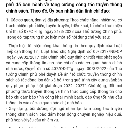
phủ đã ban hành về tăng cường công tác truyền thông
chính sách. Theo đó, Ủy ban nhân dân tỉnh chỉ đạo:
1. Các cơ quan, đơn vị, địa phương:
Theo chức năng, nhiệm vụ có
trách nhiệm phổ biến, tuyên truyền, triển khai, tổ chức thực hiện
Chỉ thị số 07/CT-TTg ngày 21/3/2023 của Thủ tướng Chính phủ.
Trong đó, tập trung thực hiện một số nội dung chủ yếu sau:
- Thực hiện tốt việc công khai thông tin theo quy định của Luật
Tiếp cận thông tin; Luật Báo chí; Nghị định số 09/2017/NĐ-CP
ngày 09/02/2017 của Chính phủ quy định chi tiết việc phát ngôn
và cung cấp thông tin cho báo chí của các cơ quan hành chính
nhà nước; Quyết định số 407/QĐ-TTg ngày 30/3/2022 của Thủ
tướng Chính phủ phê duyệt Đề án "Tổ chức truyền thông chính
sách có tác động lớn đến xã hội trong quá trình xây dựng vănbản
quy phạm pháp luật giai đoạn 2022 -2027". Chủ động, đổi mới
phương thức truyền thông và hình thức cung cấp thông tin cho
báo chí đảm bảo tính công khai, minh bạch, đáp ứng tốt nhu cầu
thông tin của các cơ quan báo chí, nhà báo.
- Xây dựng, bồi dưỡng đội ngũ nhân lực làm công tác truyền
thông chính sách bảo đảm hoạt động chuyên nghiệp hiệu quả,
phù hợp với yêu cầu nhiệm vụ.