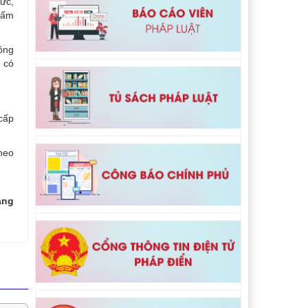
hức,
chấm
hông
i có
 cấp
heo
ang