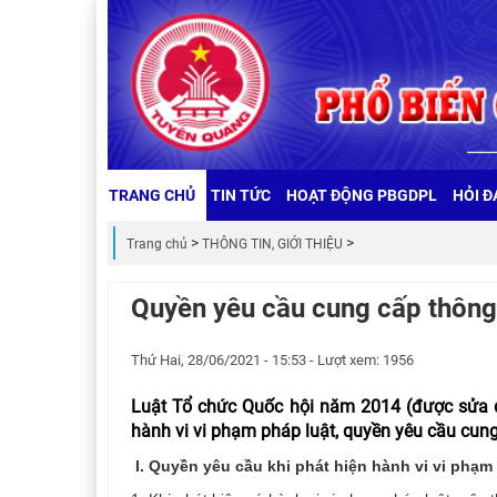
TRANG CHỦ
TIN TỨC
HOẠT ĐỘNG PBGDPL
HỎI Đ
Trang chủ
THÔNG TIN, GIỚI THIỆU
Quyền yêu cầu cung cấp thông 
Thứ Hai, 28/06/2021 - 15:53 - Lượt xem: 1956
Luật Tổ chức Quốc hội năm 2014 (được sửa đ
hành vi vi phạm pháp luật, quyền yêu cầu cung
I. Quyền yêu cầu khi phát hiện hành vi vi phạm 