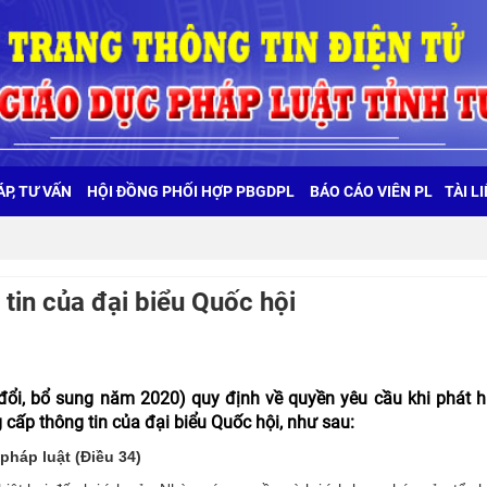
ÁP, TƯ VẤN
HỘI ĐỒNG PHỐI HỢP PBGDPL
BÁO CÁO VIÊN PL
TÀI L
tin của đại biểu Quốc hội
ổi, bổ sung năm 2020) quy định về quyền yêu cầu khi phát h
 cấp thông tin của đại biểu Quốc hội, như sau:
pháp luật (Điều 34)