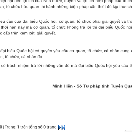
thiệt hại đến lợi ích của Nhà nước, quyền và lợi ích hợp pháp của tổ c
n, tổ chức hữu quan thi hành những biện pháp cần thiết để kịp thời 
êu cầu của đại biểu Quốc hội, cơ quan, tổ chức phải giải quyết và t
thời hạn này mà cơ quan, tổ chức không trả lời thì đại biểu Quốc hộ
cấp trên xem xét, giải quyết.
, đại biểu Quốc hội có quyền yêu cầu cơ quan, tổ chức, cá nhân cung
an, tổ chức, cá nhân đó.
có trách nhiệm trả lời những vấn đề mà đại biểu Quốc hội yêu cầu t
Minh Hiền - Sở Tư pháp tỉnh Tuyên Qu
0
| Trang:
1
trên tổng số
0
trang