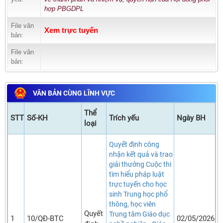
hợp PBGDPL
File văn
Xem trực tuyến
bản:
File văn
bản:
VĂN BẢN CÙNG LĨNH VỰC
Thể
STT
Số-KH
Trích yếu
Ngày BH
loại
Quyết định công
nhận kết quả và trao
giải thưởng Cuộc thi
tìm hiểu pháp luật
trực tuyến cho học
sinh Trung học phổ
thông, học viên
Quyết
Trung tâm Giáo dục
1
10/QĐ-BTC
02/05/2026