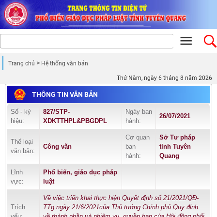
Trang chủ
Hệ thống văn bản
Thứ Năm, ngày 6 tháng 8 năm 2026
THÔNG TIN VĂN BẢN
Số - ký
827/STP-
Ngày ban
26/07/2021
hiệu:
XDKTTHPL&PBGDPL
hành:
Cơ quan
Sở Tư pháp
Thể loại
Công văn
ban
tỉnh Tuyên
văn bản:
hành:
Quang
Lĩnh
Phổ biến, giáo dục pháp
vực:
luật
Về việc triển khai thực hiện Quyết định số 21/2021/QĐ-
Trích
TTg ngày 21/6/2021của Thủ tướng Chính phủ Quy định
yếu:
về thành phần và nhiệm vụ, quyền hạn của Hội đồng phối