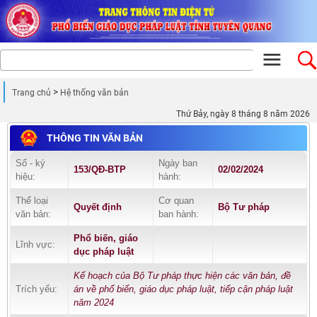
Trang chủ
Hệ thống văn bản
Thứ Bảy, ngày 8 tháng 8 năm 2026
THÔNG TIN VĂN BẢN
Số - ký
Ngày ban
153/QĐ-BTP
02/02/2024
hiệu:
hành:
Thể loại
Cơ quan
Quyết định
Bộ Tư pháp
văn bản:
ban hành:
Phổ biến, giáo
Lĩnh vực:
dục pháp luật
Kế hoạch của Bộ Tư pháp thực hiện các văn bản, đề
Trích yếu:
án về phổ biến, giáo dục pháp luật, tiếp cận pháp luật
năm 2024