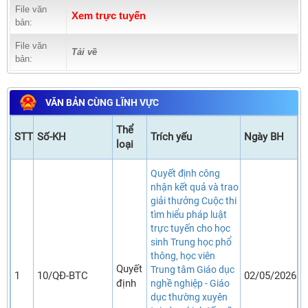
File văn
Xem trực tuyến
bản:
File văn
Tải về
bản:
VĂN BẢN CÙNG LĨNH VỰC
Thể
STT
Số-KH
Trích yếu
Ngày BH
loại
Quyết định công
nhận kết quả và trao
giải thưởng Cuộc thi
tìm hiểu pháp luật
trực tuyến cho học
sinh Trung học phổ
thông, học viên
Quyết
Trung tâm Giáo dục
1
10/QĐ-BTC
02/05/2026
định
nghề nghiệp - Giáo
dục thường xuyên