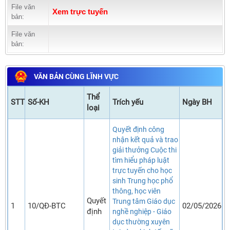
File văn
Xem trực tuyến
bản:
File văn
bản:
VĂN BẢN CÙNG LĨNH VỰC
Thể
STT
Số-KH
Trích yếu
Ngày BH
loại
Quyết định công
nhận kết quả và trao
giải thưởng Cuộc thi
tìm hiểu pháp luật
trực tuyến cho học
sinh Trung học phổ
thông, học viên
Quyết
Trung tâm Giáo dục
1
10/QĐ-BTC
02/05/2026
định
nghề nghiệp - Giáo
dục thường xuyên