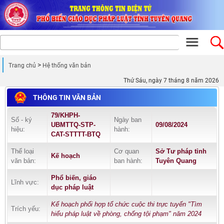
Trang chủ
Hệ thống văn bản
Thứ Sáu, ngày 7 tháng 8 năm 2026
THÔNG TIN VĂN BẢN
79/KHPH-
Số - ký
Ngày ban
UBMTTQ-STP-
09/08/2024
hiệu:
hành:
CAT-STTTT-BTQ
Thể loại
Cơ quan
Sở Tư pháp tỉnh
Kế hoạch
văn bản:
ban hành:
Tuyên Quang
Phổ biến, giáo
Lĩnh vực:
dục pháp luật
Kế hoạch phối hợp tổ chức cuộc thi trực tuyến "Tìm
Trích yếu:
hiểu pháp luật về phòng, chống tội phạm" năm 2024