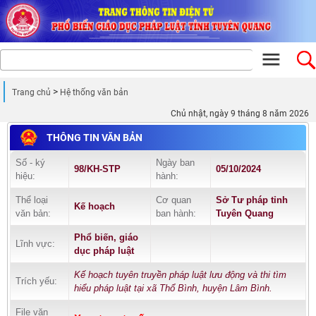
Trang chủ
Hệ thống văn bản
Chủ nhật, ngày 9 tháng 8 năm 2026
THÔNG TIN VĂN BẢN
Số - ký
Ngày ban
98/KH-STP
05/10/2024
hiệu:
hành:
Thể loại
Cơ quan
Sở Tư pháp tỉnh
Kế hoạch
văn bản:
ban hành:
Tuyên Quang
Phổ biến, giáo
Lĩnh vực:
dục pháp luật
Kế hoạch tuyên truyền pháp luật lưu động và thi tìm
Trích yếu:
hiểu pháp luật tại xã Thổ Bình, huyện Lâm Bình.
File văn