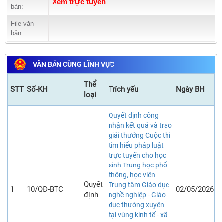
Xem trực tuyến
bản:
File văn
bản:
VĂN BẢN CÙNG LĨNH VỰC
Thể
STT
Số-KH
Trích yếu
Ngày BH
loại
Quyết định công
nhận kết quả và trao
giải thưởng Cuộc thi
tìm hiểu pháp luật
trực tuyến cho học
sinh Trung học phổ
thông, học viên
Quyết
Trung tâm Giáo dục
1
10/QĐ-BTC
02/05/2026
định
nghề nghiệp - Giáo
dục thường xuyên
tại vùng kinh tế - xã