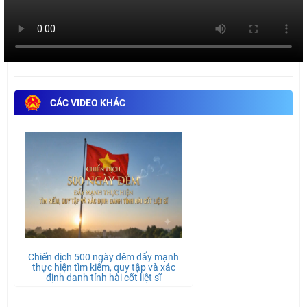
CÁC VIDEO KHÁC
Chiến dịch 500 ngày đêm đẩy mạnh
thực hiện tìm kiếm, quy tập và xác
định danh tính hài cốt liệt sĩ