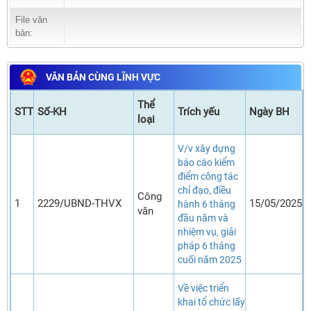
File văn
bản:
VĂN BẢN CÙNG LĨNH VỰC
Thể
STT
Số-KH
Trích yếu
Ngày BH
loại
V/v xây dựng
báo cáo kiểm
điểm công tác
chỉ đạo, điều
Công
1
2229/UBND-THVX
15/05/2025
hành 6 tháng
văn
đầu năm và
nhiệm vụ, giải
pháp 6 tháng
cuối năm 2025
Về việc triển
khai tổ chức lấy