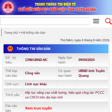
Trang chủ
Hệ thống văn bản
Thứ Năm, ngày 6 tháng 8 năm 2026
THÔNG TIN VĂN BẢN
Số - ký
Ngày ban
1398/UBND-NC
09/04/2024
hiệu:
hành:
Thể loại
Cơ quan
UBND tỉnh Tuyên
Công văn
văn bản:
ban hành:
Quang
Lĩnh vực:
Lĩnh vực khác
tiếp tục nâng cao chất lượng, hiệu quả công tác PCCC
Trích yếu:
và CNCH trên địa bàn tỉnh
File văn
Xem trực tuyến
bản: