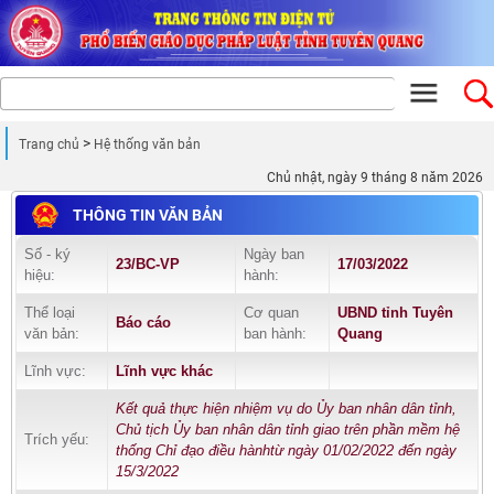
Trang chủ
Hệ thống văn bản
Chủ nhật, ngày 9 tháng 8 năm 2026
THÔNG TIN VĂN BẢN
Số - ký
Ngày ban
23/BC-VP
17/03/2022
hiệu:
hành:
Thể loại
Cơ quan
UBND tỉnh Tuyên
Báo cáo
văn bản:
ban hành:
Quang
Lĩnh vực:
Lĩnh vực khác
Kết quả thực hiện nhiệm vụ do Ủy ban nhân dân tỉnh,
Chủ tịch Ủy ban nhân dân tỉnh giao trên phần mềm hệ
Trích yếu:
thống Chỉ đạo điều hànhtừ ngày 01/02/2022 đến ngày
15/3/2022