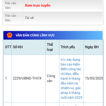
File văn
Xem trực tuyến
bản:
File văn
Tải về
bản:
VĂN BẢN CÙNG LĨNH VỰC
Thể
STT
Số-KH
Trích yếu
Ngày BH
loại
V/v xây dựng
báo cáo kiểm
điểm công tác
chỉ đạo, điều
Công
1
2229/UBND-THVX
15/05/2025
hành 6 tháng
văn
đầu năm và
nhiệm vụ, giải
pháp 6 tháng
cuối năm 2025