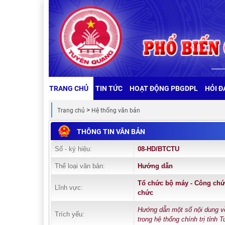
TRANG CHỦ
TIN TỨC
HOẠT ĐỘNG PBGDPL
HỎI Đ
Trang chủ
Hệ thống văn bản
THÔNG TIN VĂN BẢN
Số - ký hiệu:
08-HD/BTCTU
Thể loại văn bản:
Hướng dẫn
Tổ chức bộ máy - Công chứ
Lĩnh vực:
chức
Hướng dẫn một số nội dung về
Trích yếu:
trong hệ thống chính trị tỉnh