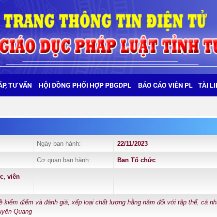
ÁP, TƯ VẤN
HỘI ĐỒNG PHỐI HỢP PBGDPL
BÁO CÁO VIÊN PL
TÀI L
Ngày ban hành:
22/11/2023
Cơ quan ban hành:
Ban Tổ chức
c, viên
 kiểm điểm và đánh giá, xếp loại chất lượng hằng năm đối với tập thể, cá n
 Tuyên Quang