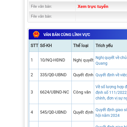
File văn bản:
Xem trực tuyến
File văn bản:
VĂN BẢN CÙNG LĨNH VỰC
STT
Số-KH
Thể loại
Trích yếu
Nghị quyết về chủ
1
10/NQ-HĐND
Nghị quyết
Quang
2
335/QĐ-UBND
Quyết định
Quyết định về việ
Về số lượng hợp đ
3
6624/UBND-NC
Công văn
định số 111/2022
chính, đơn vị sự 
Quyết định giao s
4
545/QĐ-UBND
Quyết định
hội năm 2024