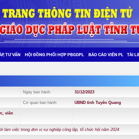
ÁP, TƯ VẤN
HỘI ĐỒNG PHỐI HỢP PBGDPL
BÁO CÁO VIÊN PL
TÀI L
Ngày ban hành:
31/12/2023
Cơ quan ban hành:
UBND tỉnh Tuyên Quang
c, viên
ời làm việc trong đơn vị sự nghiệp công lập, tổ chức hội năm 2024