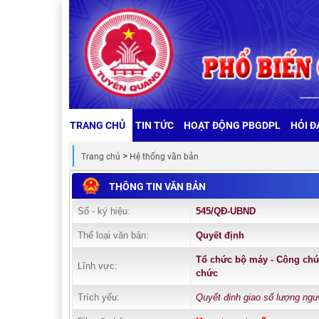
TRANG CHỦ
TIN TỨC
HOẠT ĐỘNG PBGDPL
HỎI Đ
Trang chủ
Hệ thống văn bản
THÔNG TIN VĂN BẢN
Số - ký hiệu:
545/QĐ-UBND
Thể loại văn bản:
Quyết định
Tổ chức bộ máy - Công chứ
Lĩnh vực:
chức
Trích yếu:
Quyết định giao số lượng ngư