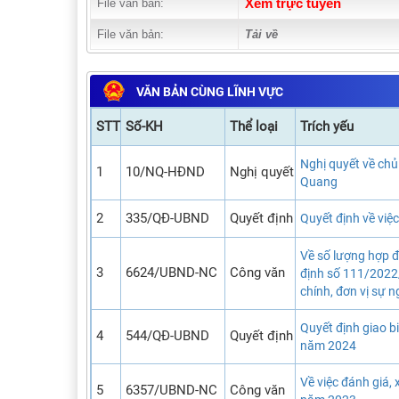
File văn bản:
Xem trực tuyến
File văn bản:
Tải về
VĂN BẢN CÙNG LĨNH VỰC
STT
Số-KH
Thể loại
Trích yếu
Nghị quyết về chủ
1
10/NQ-HĐND
Nghị quyết
Quang
2
335/QĐ-UBND
Quyết định
Quyết định về việ
Về số lượng hợp đ
3
6624/UBND-NC
Công văn
định số 111/2022
chính, đơn vị sự 
Quyết định giao b
4
544/QĐ-UBND
Quyết định
năm 2024
Về việc đánh giá, 
5
6357/UBND-NC
Công văn