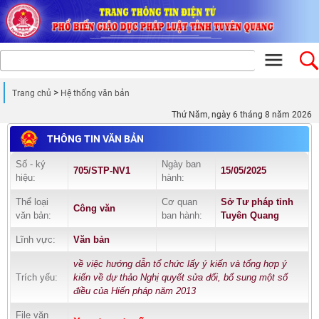
Trang chủ
Hệ thống văn bản
Thứ Năm, ngày 6 tháng 8 năm 2026
THÔNG TIN VĂN BẢN
Số - ký
Ngày ban
705/STP-NV1
15/05/2025
hiệu:
hành:
Thể loại
Cơ quan
Sở Tư pháp tỉnh
Công văn
văn bản:
ban hành:
Tuyên Quang
Lĩnh vực:
Văn bản
về việc hướng dẫn tổ chức lấy ý kiến và tổng hợp ý
Trích yếu:
kiến về dự thảo Nghị quyết sửa đổi, bổ sung một số
điều của Hiến pháp năm 2013
File văn