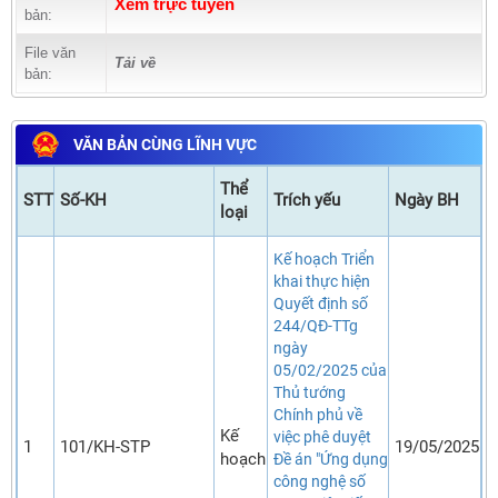
Xem trực tuyến
bản:
File văn
Tải về
bản:
VĂN BẢN CÙNG LĨNH VỰC
Thể
STT
Số-KH
Trích yếu
Ngày BH
loại
Kế hoạch Triển
khai thực hiện
Quyết định số
244/QĐ-TTg
ngày
05/02/2025 của
Thủ tướng
Chính phủ về
Kế
việc phê duyệt
1
101/KH-STP
19/05/2025
hoạch
Đề án "Ứng dụng
công nghệ số